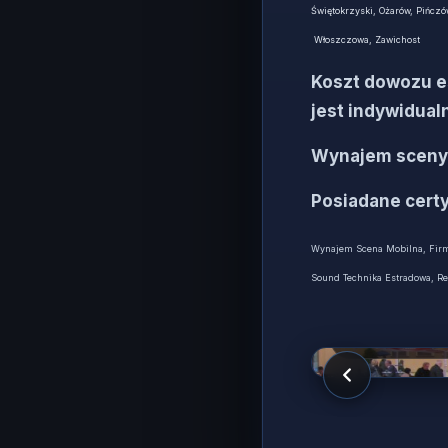
Świętokrzyski, Ożarów, Pińcz
Włoszczowa, Zawichost
Koszt dowozu es
jest indywidualn
Wynajem sceny 
Posiadane certy
Wynajem Scena Mobilna, Firm
Sound Technika Estradowa, Rec
Estrada mobil