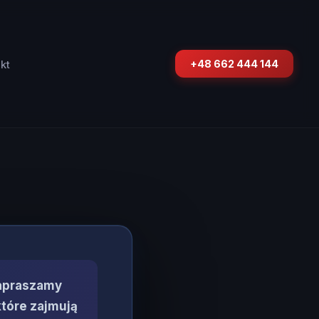
+48 662 444 144
kt
Zapraszamy
które zajmują