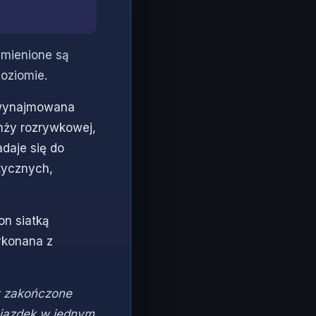
ymienione są
oziomie.
wynajmowana
anży rozrywkowej,
adaje się do
tycznych,
on siatką
ykonana z
y zakończone
niazdek w jednym