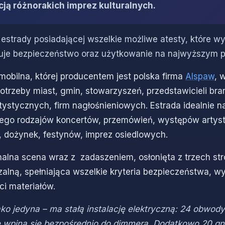
cją różnorakich imprez kulturalnych.
strady posiadającej wszelkie możliwe atesty, które w
tuje bezpieczeństwo oraz użytkowanie na najwyższym p
mobilna, której producentem jest polska firma
Alspaw
, 
potrzeby miast, gmin, stowarzyszeń, przedstawicieli br
tystycznych, firm nagłośnieniowych. Estrada idealnie n
lkiego rodzajów koncertów, przemówień, występów artys
, dożynek, festynów, imprez osiedlowych.
nalna scena wraz z zadaszeniem, osłonięta z trzech str
alną, spełniająca wszelkie kryteria bezpieczeństwa, w
ci materiałów.
ko jedyna
– ma stałą instalację elektryczną: 24 obwod
e wpina się bezpośrednio do dimmera. Dodatkowo 20 g