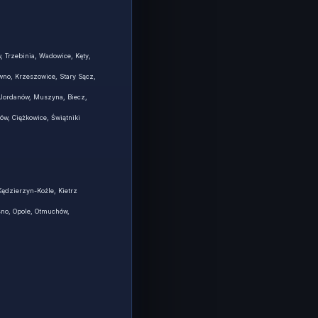
, Trzebinia, Wadowice, Kęty,
wno, Krzeszowice, Stary Sącz,
 Jordanów, Muszyna, Biecz,
ów, Ciężkowice, Świątniki
Kędzierzyn-Koźle, Kietrz
sno, Opole, Otmuchów,