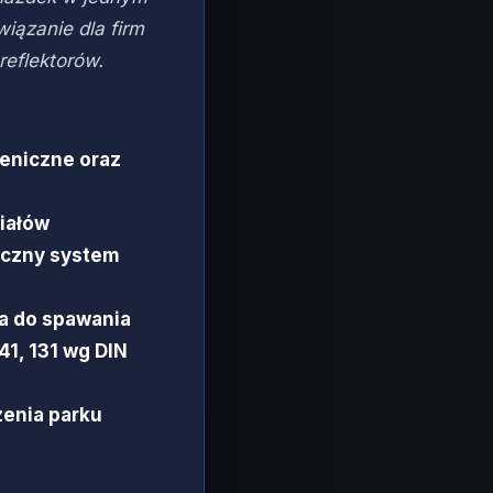
iązanie dla firm
eflektorów.
eniczne oraz
iałów
yczny system
ta do spawania
41, 131 wg DIN
zenia parku