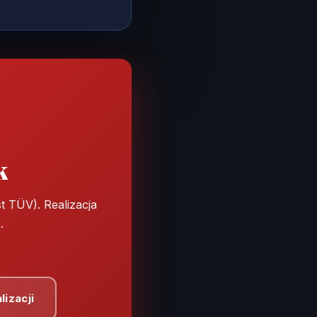
k
 TÜV). Realizacja
.
lizacji