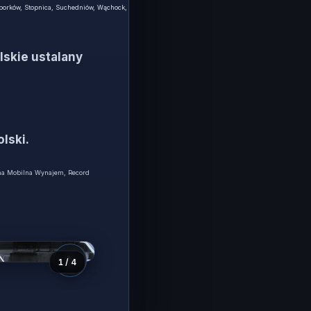
ąporków, Stopnica, Suchedniów, Wąchock,
lskie ustalany
lski.
na Mobilna Wynajem, Record
Scena mobilna Record Sound — realizacja
1
/ 4