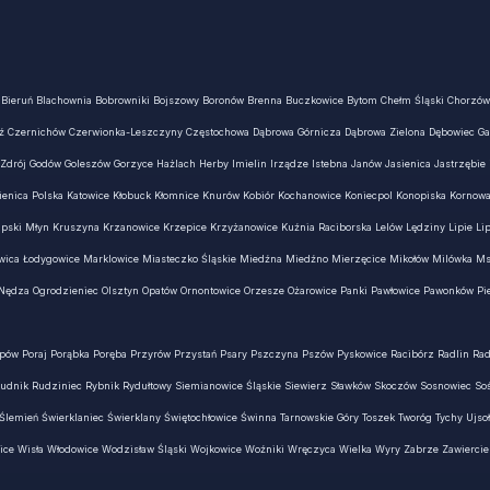
a Bieruń Blachownia Bobrowniki Bojszowy Boronów Brenna Buczkowice Bytom Chełm Śląski Chorzów
ź Czernichów Czerwionka-Leszczyny Częstochowa Dąbrowa Górnicza Dąbrowa Zielona Dębowiec Gas
e Zdrój Godów Goleszów Gorzyce Hażlach Herby Imielin Irządze Istebna Janów Jasienica Jastrzębie
mienica Polska Katowice Kłobuck Kłomnice Knurów Kobiór Kochanowice Koniecpol Konopiska Kornow
pski Młyn Kruszyna Krzanowice Krzepice Krzyżanowice Kuźnia Raciborska Lelów Lędziny Lipie Li
kawica Łodygowice Marklowice Miasteczko Śląskie Miedźna Miedźno Mierzęcice Mikołów Milówka
ędza Ogrodzieniec Olsztyn Opatów Ornontowice Orzesze Ożarowice Panki Pawłowice Pawonków Piek
opów Poraj Porąbka Poręba Przyrów Przystań Psary Pszczyna Pszów Pyskowice Racibórz Radlin R
udnik Rudziniec Rybnik Rydułtowy Siemianowice Śląskie Siewierz Sławków Skoczów Sosnowiec So
lemień Świerklaniec Świerklany Świętochłowice Świnna Tarnowskie Góry Toszek Tworóg Tychy Ujsoł
ice Wisła Włodowice Wodzisław Śląski Wojkowice Woźniki Wręczyca Wielka Wyry Zabrze Zawiercie