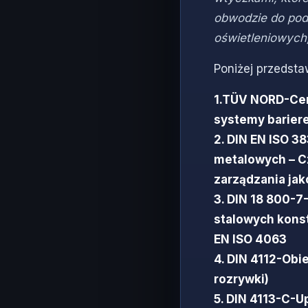
obwodzie do podł
oświetleniowych
Poniżej przedsta
1.TÜV NORD-Cer
systemy bariere
2. DIN EN ISO 
metalowych – C
zarządzania jak
3. DIN 18 800-7
stalowych konst
EN ISO 4063
4. DIN 4112-Ob
rozrywki)
5. DIN 4113-C-U