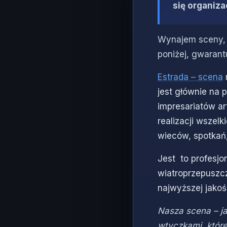
się organiza
Wynajem sceny, e
poniżej, gwaran
Estrada – scena
jest głównie na 
impresariatów ar
realizacji wsze
wieców, spotkań
Jest to profesjo
wiatroprzepuszcz
najwyższej jakoś
Nasza scena –
ja
wtyczkami, któr