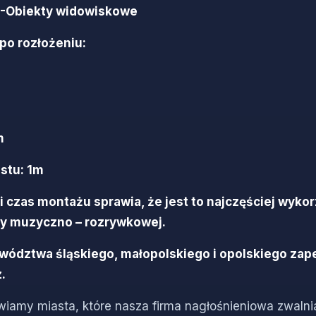
00-Obiekty widowiskowe
po rozłożeniu:
m
stu: 1m
k i czas montażu sprawia, że jest to najczęściej wyk
ży muzyczno – rozrywkowej.
ewództwa śląskiego, małopolskiego i opolskiego za
.
wiamy miasta, które nasza firma nagłośnieniowa zwalnia