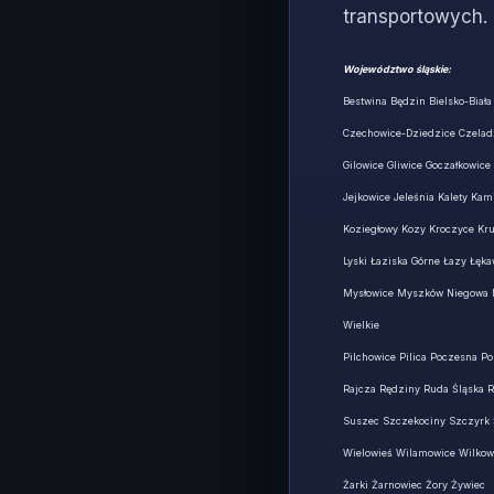
transportowych.
Województwo śląskie:
Bestwina Będzin Bielsko-Biał
Czechowice-Dziedzice Czelad
Gilowice Gliwice Goczałkowic
Jejkowice Jeleśnia Kalety Ka
Koziegłowy Kozy Kroczyce Kru
Lyski Łaziska Górne Łazy Łę
Mysłowice Myszków Niegowa N
Wielkie
Pilchowice Pilica Poczesna P
Rajcza Rędziny Ruda Śląska R
Suszec Szczekociny Szczyrk Ś
Wielowieś Wilamowice Wilkow
Żarki Żarnowiec Żory Żywiec