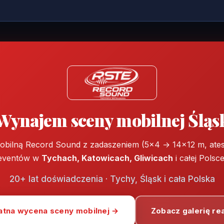
Wynajem sceny mobilnej Śląs
obilną Record Sound z zadaszeniem (5×4 → 14×12 m, atest
eventów w
Tychach, Katowicach, Gliwicach
i całej Polsce
20+ lat doświadczenia · Tychy, Śląsk i cała Polska
atna wycena sceny mobilnej →
Zobacz galerię rea