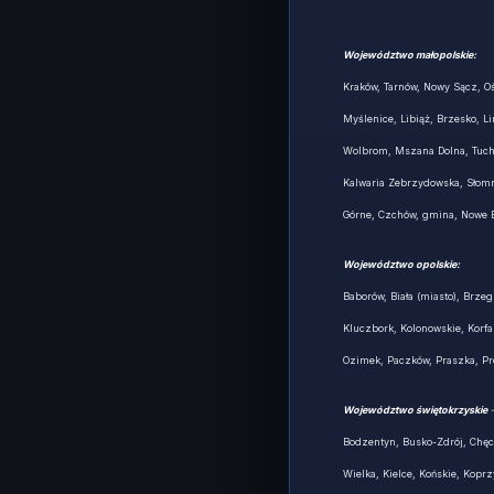
Województwo małopolskie:
Kraków, Tarnów, Nowy Sącz, Oś
Myślenice, Libiąż, Brzesko, 
Wolbrom, Mszana Dolna, Tuchó
Kalwaria Zebrzydowska, Słomni
Górne, Czchów, gmina, Nowe B
Województwo opolskie:
Baborów, Biała (miasto), Brze
Kluczbork, Kolonowskie, Korfa
Ozimek, Paczków, Praszka, Pr
Województwo świętokrzyskie
Bodzentyn, Busko-Zdrój, Chęc
Wielka, Kielce, Końskie, Kopr