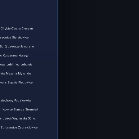
 Chybie Ciasna Cieszyn
zowice Gierałtowice
 Zdrój Jaworze Jaworzno
ac Koszarawa Koszęcin
powa Lubliniec Lubomia
 Mstów Mszana Mykanów
ary Śląskie Pietrowice
adziechowy Radzionków
śnicowice Starcza Strumień
y Ustroń Węgierska Górka
 Zbrosławice Zebrzydowice