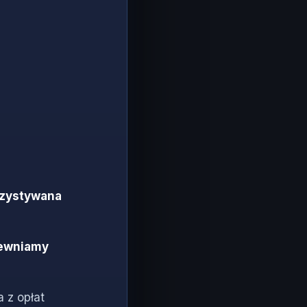
orzystywana
pewniamy
 z opłat