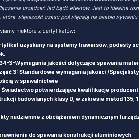
ączenia urządzeń led bądź efektów Jest to idealne rozw
, które większość czasu poświęcają na okablowywaniu r
wiamy niektóre z certyfikatów:
tyfikat uzyskany na systemy trawersów, podesty sc
k.
3834-3-Wymagania jakości dotyczące spawania mater
zęść 3: Standardowe wymagania jakości /Specjalist
ością w spawalnictwie
- Świadectwo potwierdzające kwalifikacje producen
rukcji budowlanych klasy D, w zakresie metod 135, 1
iekty nadziemne z obciążeniem dynamicznym (urząd
prawnienia do spawania konstrukcji aluminiowych