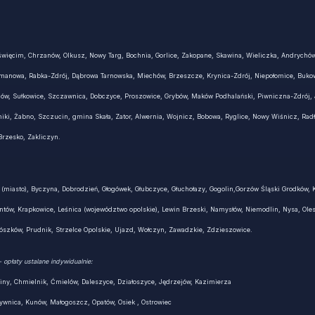
więcim, Chrzanów, Olkusz, Nowy Targ, Bochnia, Gorlice, Zakopane, Skawina, Wieliczka, Andrychów
Limanowa, Rabka-Zdrój, Dąbrowa Tarnowska, Miechów, Brzeszcze, Krynica-Zdrój, Niepołomice, Buko
w, Sułkowice, Szczawnica, Dobczyce, Proszowice, Grybów, Maków Podhalański, Piwniczna-Zdrój,
ki, Żabno, Szczucin, gmina Skała, Zator, Alwernia, Wojnicz, Bobowa, Ryglice, Nowy Wiśnicz, Radł
rzesko, Zakliczyn.
g (miasto), Byczyna, Dobrodzień, Głogówek, Głubczyce, Głuchołazy, Gogolin,Gorzów Śląski Grodków, 
ntów, Krapkowice, Leśnica (województwo opolskie), Lewin Brzeski, Namysłów, Niemodlin, Nysa, Ole
ószków, Prudnik, Strzelce Opolskie, Ujazd, Wołczyn, Zawadzkie, Zdzieszowice.
– opłaty ustalane indywidualnie:
iny, Chmielnik, Ćmielów, Daleszyce, Działoszyce, Jędrzejów, Kazimierza
zywnica, Kunów, Małogoszcz, Opatów, Osiek , Ostrowiec