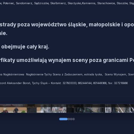
ów, Połaniec, Sandomierz, Sędziszów, Skalbmierz, Skarżysko,Kamienna, Starachowice, Staszów, St
trady poza województwo śląskie, małopolskie i opo
ie.
obejmuje cały kraj.
fikaty umożliwiają wynajem sceny poza granicami Po
a Nagłośnieniowa Nagłośnienie Tychy Scena z Zadaszeniem, estrada tyska, Scena Wynajem, Sce
ord Aleksander Boroń, Tychy Śląsk – Kontakt: 327803333; 662444144; 601449366; fax: 327218866
na Record Sound — Tychy